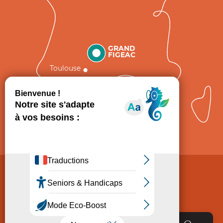
GRAND
FIGEAC
Toulouse
Comment venir ?
Mentions légales
Politique de Protection des données
Consentement
CGV
Accessibilité : non conforme