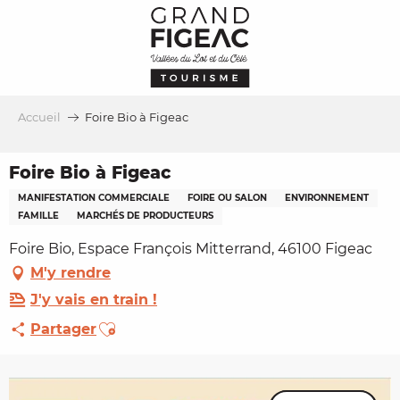
Aller
au
contenu
principal
Accueil
Foire Bio à Figeac
Foire Bio à Figeac
MANIFESTATION COMMERCIALE
FOIRE OU SALON
ENVIRONNEMENT
FAMILLE
MARCHÉS DE PRODUCTEURS
Foire Bio, Espace François Mitterrand, 46100 Figeac
M'y rendre
J'y vais en train !
Ajouter aux favoris
Partager