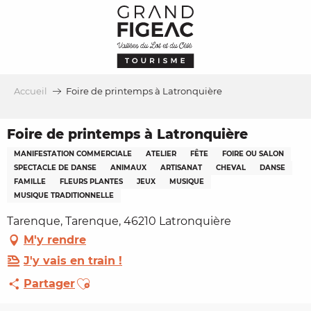
Aller
au
contenu
principal
Accueil
Foire de printemps à Latronquière
Foire de printemps à Latronquière
MANIFESTATION COMMERCIALE
ATELIER
FÊTE
FOIRE OU SALON
SPECTACLE DE DANSE
ANIMAUX
ARTISANAT
CHEVAL
DANSE
FAMILLE
FLEURS PLANTES
JEUX
MUSIQUE
MUSIQUE TRADITIONNELLE
Tarenque, Tarenque, 46210 Latronquière
M'y rendre
J'y vais en train !
Ajouter aux favoris
Partager