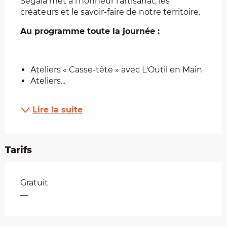
Ségala met à l’honneur l’artisanat, les 
créateurs et le savoir-faire de notre territoire.
Au programme toute la journée :
Ateliers « Casse-tête » avec L'Outil en Main
Ateliers...
Lire la suite
Tarifs
Tarifs 2026
Gratuit
—