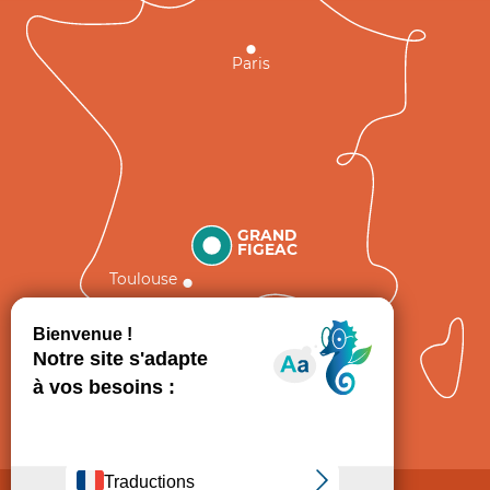
Paris
GRAND
FIGEAC
Toulouse
Comment venir ?