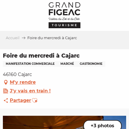
Aller
au
contenu
principal
Accueil
Foire du mercredi à Cajarc
Foire du mercredi à Cajarc
MANIFESTATION COMMERCIALE
MARCHÉ
GASTRONOMIE
46160 Cajarc
M'y rendre
J'y vais en train !
Ajouter aux favoris
Partager
+3 photos