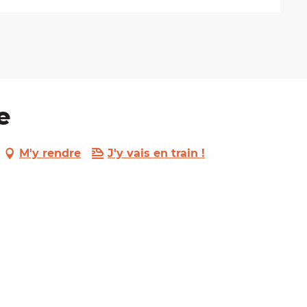
e
M'y rendre
J'y vais en train !