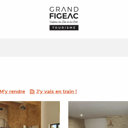
M'y rendre
J'y vais en train !