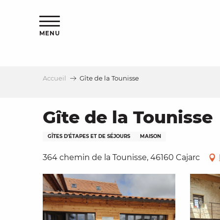
Aller
s
au
contenu
MENU
principal
Accueil
Gîte de la Tounisse
le
Gîte de la Tounisse
GÎTES D'ÉTAPES ET DE SÉJOURS
MAISON
364 chemin de la Tounisse, 46160 Cajarc