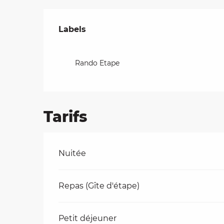
Offres de presta
Labels
Labels
Rando Etape
Tarifs
Tarifs 2026
Nuitée
Repas (Gîte d'étape)
Petit déjeuner