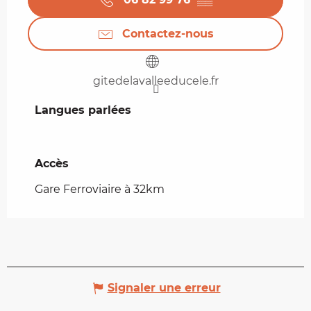
Contactez-nous
gitedelavalleeducele.fr
Langues parlées
Langues parlées
Accès
Accès
Gare Ferroviaire à 32km
Signaler une erreur