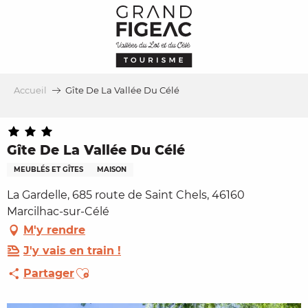
Aller
au
contenu
principal
Accueil
Gîte De La Vallée Du Célé
Gîte De La Vallée Du Célé
MEUBLÉS ET GÎTES
MAISON
La Gardelle, 685 route de Saint Chels, 46160
Marcilhac-sur-Célé
M'y rendre
J'y vais en train !
Ajouter aux favoris
Partager