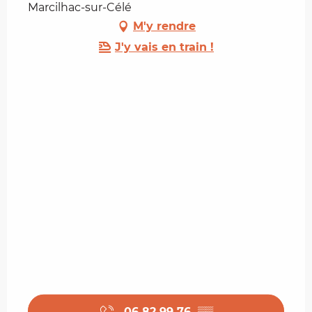
Marcilhac-sur-Célé
M'y rendre
J'y vais en train !
06 82 99 76
▒▒