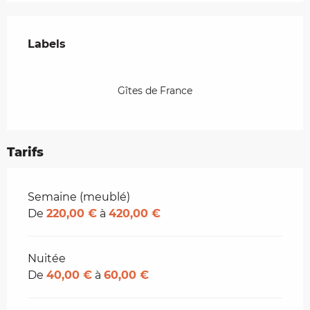
Offres de prestations
Labels
Labels
Gîtes de France
Tarifs
Tarifs 2026
Semaine (meublé)
De
220,00 €
à
420,00 €
Nuitée
De
40,00 €
à
60,00 €