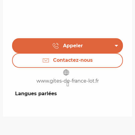
Appeler
Contactez-nous
www.gites-de-france-lot.fr
Langues parlées
Langues parlées