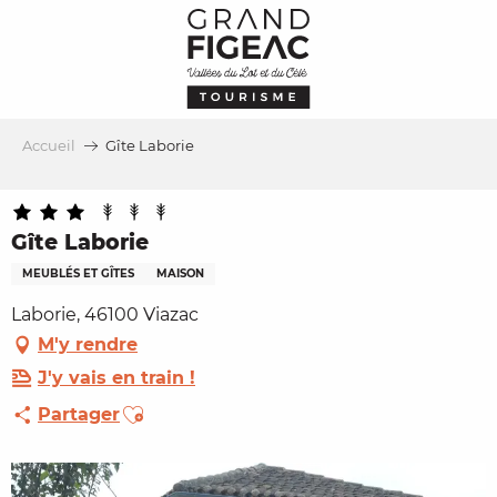
Aller
au
contenu
principal
Accueil
Gîte Laborie
Gîte Laborie
MEUBLÉS ET GÎTES
MAISON
Laborie, 46100 Viazac
M'y rendre
J'y vais en train !
Ajouter aux favoris
Partager