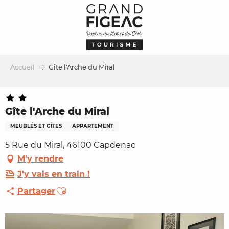
Aller
au
contenu
principal
Accueil
Gîte l'Arche du Miral
Gîte l'Arche du Miral
MEUBLÉS ET GÎTES
APPARTEMENT
5 Rue du Miral, 46100 Capdenac
M'y rendre
J'y vais en train !
Ajouter aux favoris
Partager