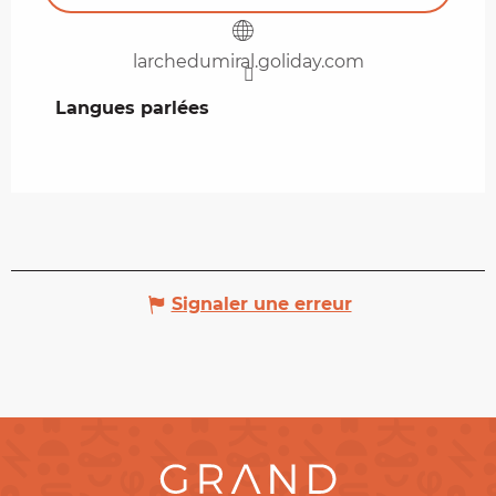
larchedumiral.goliday.com
Langues parlées
Langues parlées
Signaler une erreur