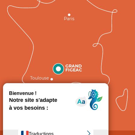
Paris
GRAND
FIGEAC
Toulouse
Comment venir ?