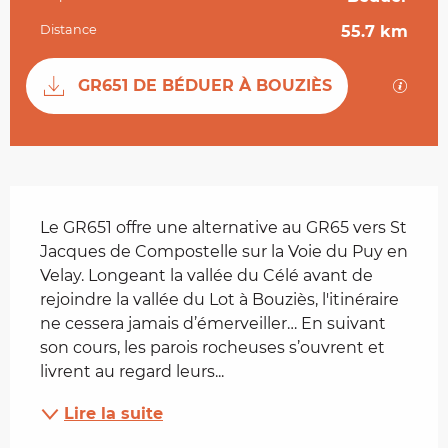
Informations pratiques
Distance
55.7 km
Documentation
SECTI
GR651 DE BÉDUER À BOUZIÈS
Description
Le GR651 offre une alternative au GR65 vers St 
Jacques de Compostelle sur la Voie du Puy en 
Velay. Longeant la vallée du Célé avant de 
rejoindre la vallée du Lot à Bouziès, l'itinéraire 
ne cessera jamais d’émerveiller… En suivant 
son cours, les parois rocheuses s’ouvrent et 
livrent au regard leurs...
Lire la suite