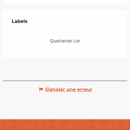
Offres de prestations
Labels
Labels
Qualirando Lot
Signaler une erreur