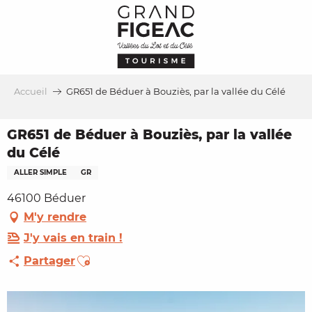
Aller
au
contenu
principal
Accueil
GR651 de Béduer à Bouziès, par la vallée du Célé
GR651 de Béduer à Bouziès, par la vallée
du Célé
ALLER SIMPLE
GR
46100 Béduer
M'y rendre
J'y vais en train !
Ajouter aux favoris
Partager