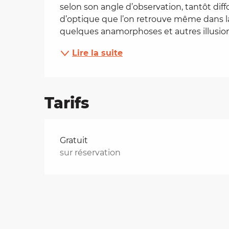
selon son angle d’observation, tantôt diff
es
d’optique que l’on retrouve même dans la 
quelques anamorphoses et autres illusions
t
Lire la suite
Tarifs
Tarifs 2026
Gratuit
sur réservation