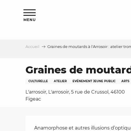
Aller
s
au
contenu
MENU
principal
Accueil
Graines de moutards à l'Arrosoir : atelier tr
le
Graines de moutards 
CULTURELLE
ATELIER
EVÉNEMENT JEUNE PUBLIC
ARTS
L'arrosoir, L'arrosoir, 5 rue de Crussol, 46100
Figeac
Description
Anamorphose et autres illusions d’optiqu