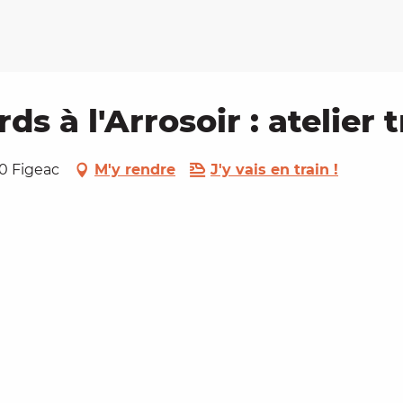
s à l'Arrosoir : atelier 
00 Figeac
M'y rendre
J'y vais en train !