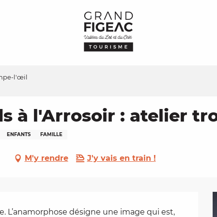
ompe-l'œil
à l'Arrosoir : atelier tr
ENFANTS
FAMILLE
M'y rendre
J'y vais en train !
e. L’anamorphose désigne une image qui est, 