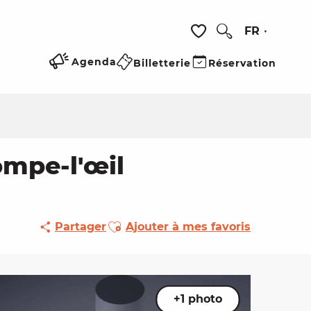
FR
Recherche
Voir les favoris
Agenda
Billetterie
Réservation
ompe-l'œil
Ajouter aux favoris
Partager
Ajouter à mes favoris
+1 photo