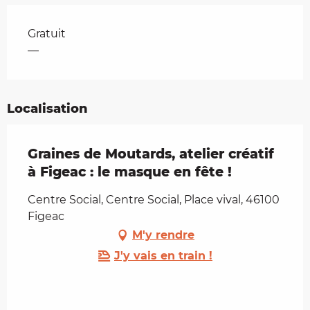
Tarifs 2026
Gratuit
—
Localisation
Graines de Moutards, atelier créatif
à Figeac : le masque en fête !
Centre Social, Centre Social, Place vival, 46100
Figeac
M'y rendre
J'y vais en train !