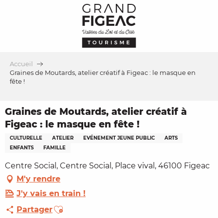
Aller
au
contenu
principal
Accueil
Graines de Moutards, atelier créatif à Figeac : le masque en
fête !
Graines de Moutards, atelier créatif à
Figeac : le masque en fête !
CULTURELLE
ATELIER
EVÉNEMENT JEUNE PUBLIC
ARTS
ENFANTS
FAMILLE
Centre Social, Centre Social, Place vival, 46100 Figeac
M'y rendre
J'y vais en train !
Ajouter aux favoris
Partager