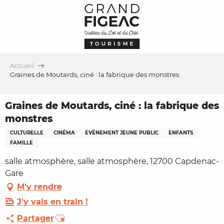
Aller
au
contenu
principal
Accueil
Graines de Moutards, ciné : la fabrique des monstres
Graines de Moutards, ciné : la fabrique des
monstres
CULTURELLE
CINÉMA
EVÉNEMENT JEUNE PUBLIC
ENFANTS
FAMILLE
salle atmosphère, salle atmosphère, 12700 Capdenac-
Gare
M'y rendre
J'y vais en train !
Ajouter aux favoris
Partager