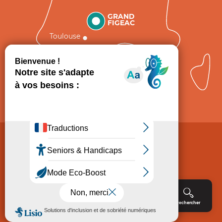
GRAND
FIGEAC
Toulouse
Comment venir ?
Mentions légales
Politique de Protection des données
Consentement
CGV
Accessibilité : non conforme
Menu
Agenda
Rechercher
Billetterie
Réservation