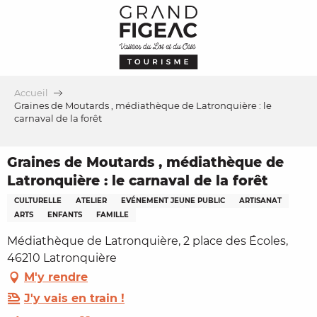
Aller
au
contenu
principal
Accueil
Graines de Moutards , médiathèque de Latronquière : le
carnaval de la forêt
Graines de Moutards , médiathèque de
Latronquière : le carnaval de la forêt
CULTURELLE
ATELIER
EVÉNEMENT JEUNE PUBLIC
ARTISANAT
ARTS
ENFANTS
FAMILLE
Médiathèque de Latronquière, 2 place des Écoles,
46210 Latronquière
M'y rendre
J'y vais en train !
Ajouter aux favoris