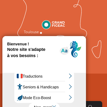
GRAND
FIGEAC
Toulouse
Comment venir ?
Mentions légales
Politique de Protection des données
Consentement
CGV
Accessibilité : non conforme