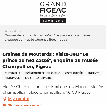
Aller
au
contenu
principal
Accueil
Graines de Moutards : visite-Jeu "Le prince au nez cassé",
enquête au musée Champollion, Figeac
Graines de Moutards : visite-Jeu "Le
prince au nez cassé", enquête au musée
Champollion, Figeac
CULTURELLE
EVÉNEMENT JEUNE PUBLIC
VISITE GUIDÉE
ENFANTS
HISTORIQUE
JEUX
PATRIMOINE
Musée Champollion - Les Écritures du Monde, Musée
Champollion, place Champollion, 46100 Figeac
M'y rendre
J'y vais en train !