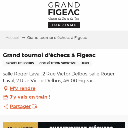
Aller
au
contenu
principal
Accueil
Grand tournoi d'échecs à Figeac
Grand tournoi d'échecs à Figeac
SPORTS ET LOISIRS
COMPÉTITION SPORTIVE
JEUX
salle Roger Laval, 2 Rue Victor Delbos, salle Roger
Laval, 2 Rue Victor Delbos, 46100 Figeac
M'y rendre
J'y vais en train !
Ajouter aux favoris
Partager