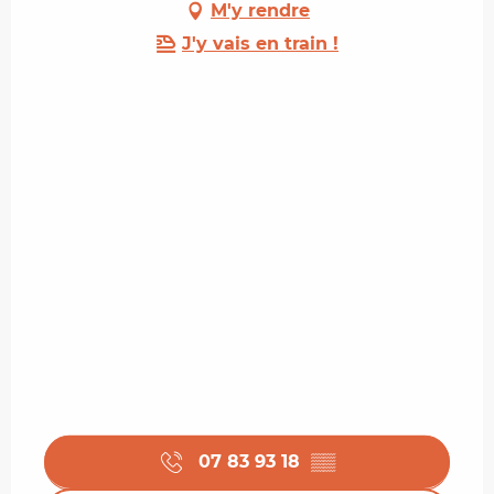
M'y rendre
J'y vais en train !
07 83 93 18
▒▒