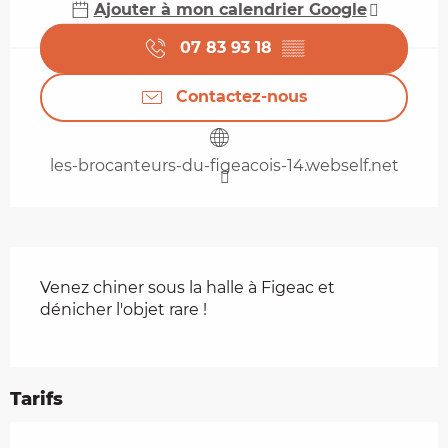
Ajouter à mon calendrier Google
07 83 93 18
▒▒
Contactez-nous
les-brocanteurs-du-figeacois-14.webself.net
Description
Venez chiner sous la halle à Figeac et 
dénicher l'objet rare !
Tarifs