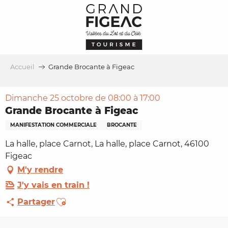
Aller
au
contenu
principal
Accueil
Grande Brocante à Figeac
Dimanche 25 octobre de 08:00 à 17:00
Grande Brocante à Figeac
MANIFESTATION COMMERCIALE
BROCANTE
La halle, place Carnot, La halle, place Carnot, 46100
Figeac
M'y rendre
J'y vais en train !
Ajouter aux favoris
Partager