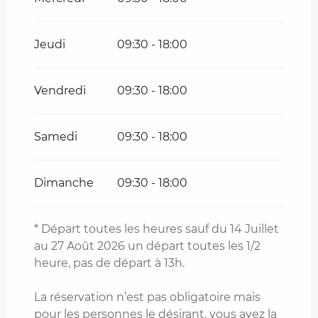
Du
14 juillet 2026
au
31 juillet
2026
Jeudi
09:30 - 18:00
Du
25 août 2026
au
30 septembre
2026
Vendredi
09:30 - 18:00
Du
1 octobre 2026
au
16 octobre
2026
Samedi
09:30 - 18:00
Du
17 octobre 2026
au
31 octobre
2026
Du
1 novembre 2026
au
11
Dimanche
09:30 - 18:00
novembre 2026
* Départ toutes les heures sauf du 14 Juillet
au 27 Août 2026 un départ toutes les 1/2
heure, pas de départ à 13h.
La réservation n’est pas obligatoire mais
pour les personnes le désirant, vous avez la