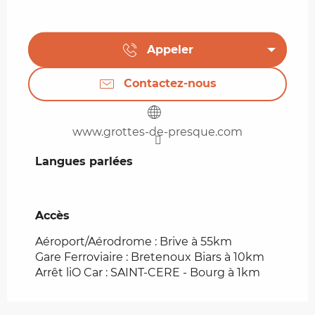
Appeler
Contactez-nous
www.grottes-de-presque.com
Langues parlées
Langues parlées
Accès
Accès
Aéroport/Aérodrome : Brive à 55km
Gare Ferroviaire : Bretenoux Biars à 10km
Arrêt liO Car : SAINT-CERE - Bourg à 1km