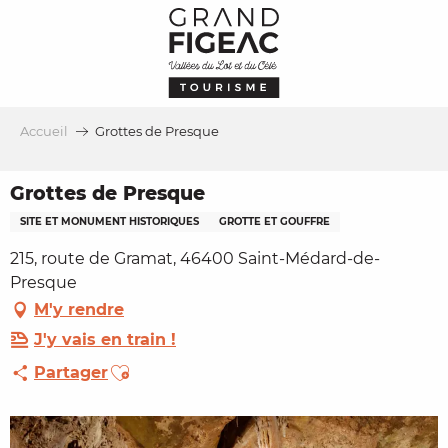
Aller
au
contenu
principal
Accueil
Grottes de Presque
Grottes de Presque
SITE ET MONUMENT HISTORIQUES
GROTTE ET GOUFFRE
215, route de Gramat, 46400 Saint-Médard-de-
Presque
M'y rendre
J'y vais en train !
Ajouter aux favoris
Partager