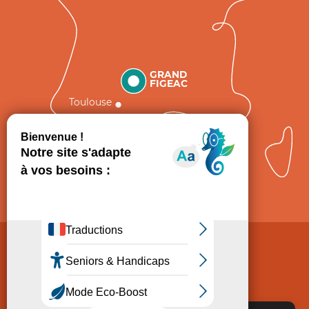
GRAND
FIGEAC
Toulouse
Comment venir ?
Mentions légales
Politique de Protection des données
Consentement
CGV
Accessibilité : non conforme