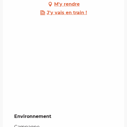
M'y rendre
J'y vais en train !
Environnement
Environnement
Campagne