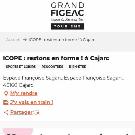
Aller
au
contenu
principal
Accueil
ICOPE : restons en forme ! à Cajarc
ICOPE : restons en forme ! à Cajarc
SPORTS ET LOISIRS
RENCONTRES
BIEN-ÊTRE
Espace Françoise Sagan,, Espace Françoise Sagan,,
46160 Cajarc
M'y rendre
J'y vais en train !
Ajouter aux favoris
Partager