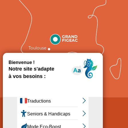
GRAND
FIGEAC
Toulouse
Comment venir ?
Mentions légales
Politique de Protection des données
Consentement
CGV