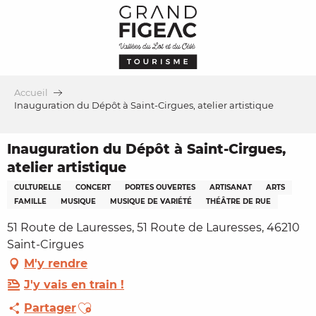
Aller
au
contenu
principal
Accueil
Inauguration du Dépôt à Saint-Cirgues, atelier artistique
Inauguration du Dépôt à Saint-Cirgues,
atelier artistique
CULTURELLE
CONCERT
PORTES OUVERTES
ARTISANAT
ARTS
FAMILLE
MUSIQUE
MUSIQUE DE VARIÉTÉ
THÉÂTRE DE RUE
51 Route de Lauresses, 51 Route de Lauresses, 46210
Saint-Cirgues
M'y rendre
J'y vais en train !
Ajouter aux favoris
Partager