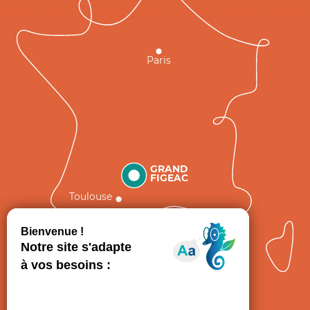
Paris
GRAND
FIGEAC
Toulouse
Comment venir ?