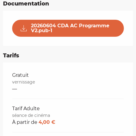
Documentation
20260604 CDA AC Programme
V2.pub-1
Tarifs
Tarifs 2026
Gratuit
vernissage
—
Tarif Adulte
séance de cinéma
À partir de
4,00 €