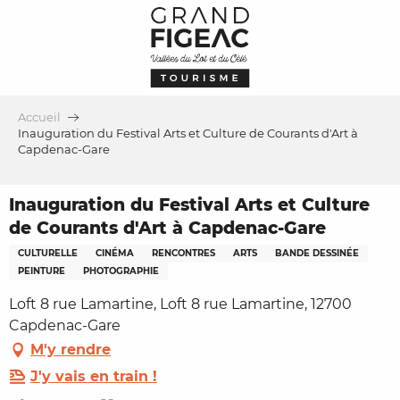
Aller
au
contenu
principal
Accueil
Inauguration du Festival Arts et Culture de Courants d'Art à
Capdenac-Gare
Inauguration du Festival Arts et Culture
de Courants d'Art à Capdenac-Gare
CULTURELLE
CINÉMA
RENCONTRES
ARTS
BANDE DESSINÉE
PEINTURE
PHOTOGRAPHIE
Loft 8 rue Lamartine, Loft 8 rue Lamartine, 12700
Capdenac-Gare
M'y rendre
J'y vais en train !
Ajouter aux favoris