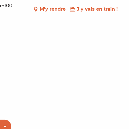
 46100
M'y rendre
J'y vais en train !