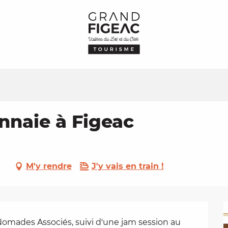
nnaie à Figeac
M'y rendre
J'y vais en train !
omades Associés, suivi d'une jam session au 