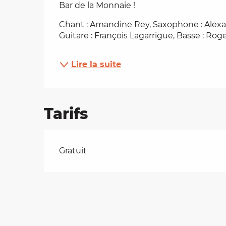
Bar de la Monnaie !
es
Chant : Amandine Rey, Saxophone : Alexan
Guitare : François Lagarrigue, Basse : Rog
t
Lire la suite
Tarifs
Tarifs 2026
Gratuit