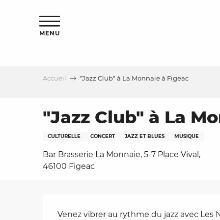
Aller
s
au
contenu
MENU
principal
Accueil
"Jazz Club" à La Monnaie à Figeac
le
"Jazz Club" à La Mo
CULTURELLE
CONCERT
JAZZ ET BLUES
MUSIQUE
Bar Brasserie La Monnaie, 5-7 Place Vival,
46100 Figeac
Description
Venez vibrer au rythme du jazz avec Les N