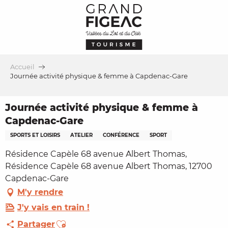
Aller
au
contenu
principal
Accueil
Journée activité physique & femme à Capdenac-Gare
Journée activité physique & femme à
Capdenac-Gare
SPORTS ET LOISIRS
ATELIER
CONFÉRENCE
SPORT
Résidence Capèle 68 avenue Albert Thomas,
Résidence Capèle 68 avenue Albert Thomas, 12700
Capdenac-Gare
M'y rendre
J'y vais en train !
Ajouter aux favoris
Partager