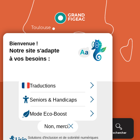
GRAND
FIGEAC
Toulouse
Comment venir ?
Mentions légales
Politique de Protection des données
Consentement
CGV
Accessibilité : non conforme
Menu
Agenda
Rechercher
Billetterie
Réservation