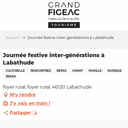
Aller
au
contenu
principal
Accueil
Journée festive inter-générations à Labathude
Journée festive inter-générations à
Labathude
CULTURELLE
RENCONTRES
REPAS
CHANT
FAMILLE
MUSIQUE
REPAS
foyer rural, foyer rural, 46120 Labathude
M'y rendre
J'y vais en train !
Ajouter aux favoris
Partager