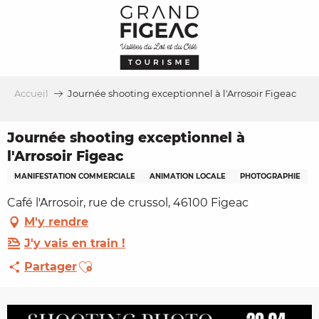
Aller
au
contenu
principal
Accueil
Journée shooting exceptionnel à l'Arrosoir Figeac
Journée shooting exceptionnel à
l'Arrosoir Figeac
MANIFESTATION COMMERCIALE
ANIMATION LOCALE
PHOTOGRAPHIE
Café l'Arrosoir, rue de crussol, 46100 Figeac
M'y rendre
J'y vais en train !
Ajouter aux favoris
Partager