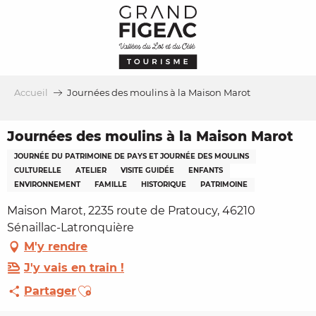
Aller
au
contenu
principal
Accueil
Journées des moulins à la Maison Marot
Journées des moulins à la Maison Marot
JOURNÉE DU PATRIMOINE DE PAYS ET JOURNÉE DES MOULINS
CULTURELLE
ATELIER
VISITE GUIDÉE
ENFANTS
ENVIRONNEMENT
FAMILLE
HISTORIQUE
PATRIMOINE
Maison Marot, 2235 route de Pratoucy, 46210
Sénaillac-Latronquière
M'y rendre
J'y vais en train !
Ajouter aux favoris
Partager