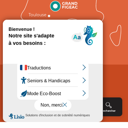
GRAND
FIGEAC
Toulouse
Comment venir ?
Mentions légales
Politique de Protection des données
Consentement
CGV
Accessibilité : non conforme
Menu
Agenda
Rechercher
Billetterie
Réservation