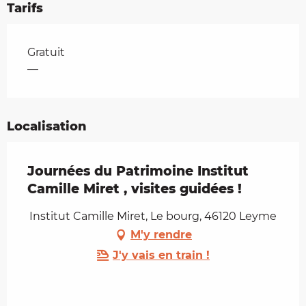
Tarifs
Tarifs 2026
Gratuit
—
Localisation
Journées du Patrimoine Institut
Camille Miret , visites guidées !
Institut Camille Miret, Le bourg, 46120 Leyme
M'y rendre
J'y vais en train !