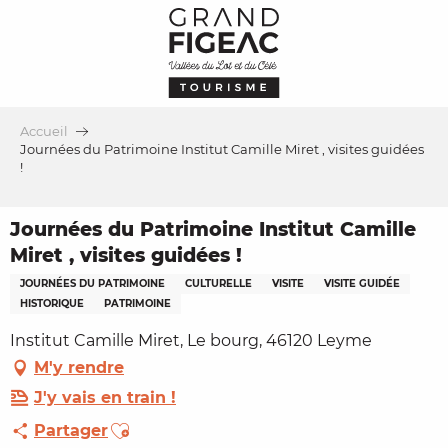
Aller
au
contenu
principal
Accueil
Journées du Patrimoine Institut Camille Miret , visites guidées
!
Journées du Patrimoine Institut Camille
Miret , visites guidées !
JOURNÉES DU PATRIMOINE
CULTURELLE
VISITE
VISITE GUIDÉE
HISTORIQUE
PATRIMOINE
Institut Camille Miret, Le bourg, 46120 Leyme
M'y rendre
J'y vais en train !
Ajouter aux favoris
Partager