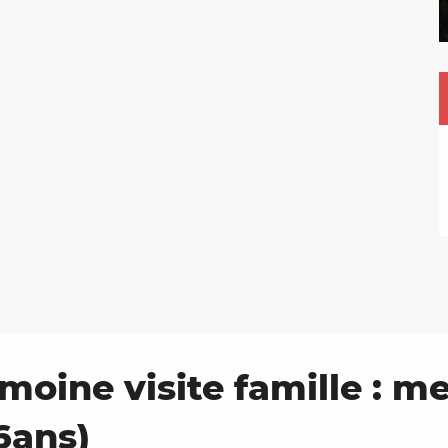
oine visite famille : me
6ans)