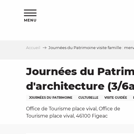
Aller
s
au
contenu
MENU
principal
Accueil
Journées du Patrimoine visite famille : merve
le
Journées du Patrimo
d'architecture (3/6
JOURNÉES DU PATRIMOINE
CULTURELLE
VISITE GUIDÉE
Office de Tourisme place vival, Office de
Tourisme place vival, 46100 Figeac