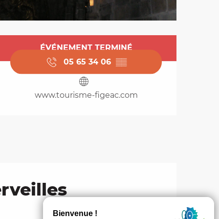
Ouverture et coordo
ÉVÉNEMENT TERMINÉ
05 65 34 06
▒▒
www.tourisme-figeac.com
rveilles