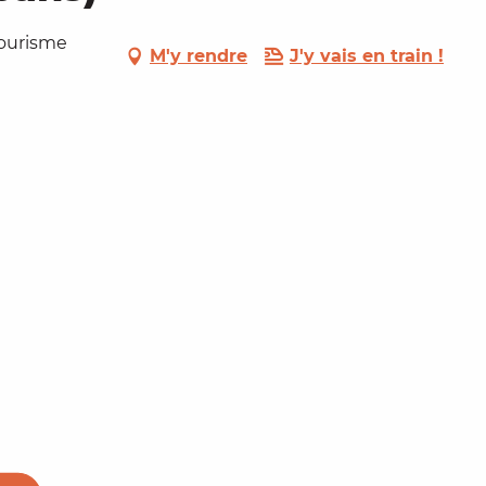
Tourisme
M'y rendre
J'y vais en train !