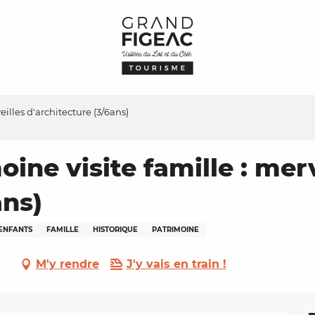
illes d'architecture (3/6ans)
ine visite famille : merv
ans)
ENFANTS
FAMILLE
HISTORIQUE
PATRIMOINE
M'y rendre
J'y vais en train !