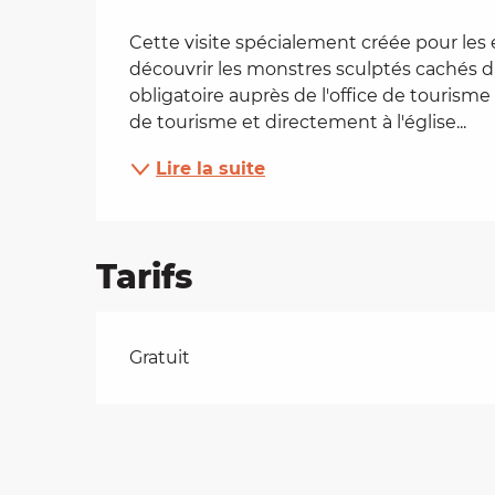
Description
es
Cette visite spécialement créée pour les en
découvrir les monstres sculptés cachés d
obligatoire auprès de l'office de tourisme 
t
de tourisme et directement à l'église...
Lire la suite
Tarifs
Tarifs 2026
Gratuit