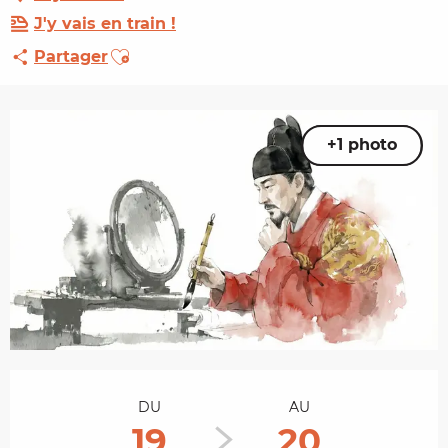
J'y vais en train !
Ajouter aux favoris
Partager
+1 photo
Ouverture et coordonnées
DU
AU
19
20