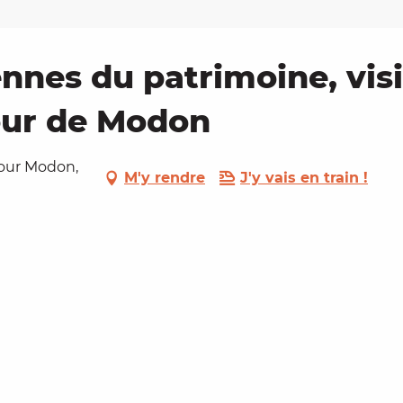
nnes du patrimoine, vis
tour de Modon
Tour Modon,
M'y rendre
J'y vais en train !