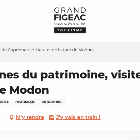
e de Capdenac-le-Haut et de la tour de Modon
es du patrimoine, visit
 de Modon
UIDÉE
HISTORIQUE
PATRIMOINE
M'y rendre
J'y vais en train !