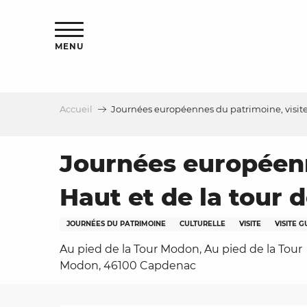
Aller
s
au
contenu
MENU
principal
Accueil
Journées européennes du patrimoine, visit
le
Journées européenn
Haut et de la tour
JOURNÉES DU PATRIMOINE
CULTURELLE
VISITE
VISITE G
Au pied de la Tour Modon, Au pied de la Tour
Modon, 46100 Capdenac