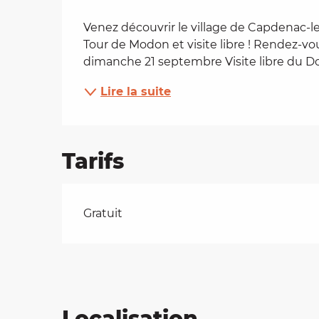
Description
es
Venez découvrir le village de Capdenac-le
Tour de Modon et visite libre ! Rendez-vo
dimanche 21 septembre Visite libre du Do
t
Lire la suite
Tarifs
Tarifs 2026
Gratuit
Localisation