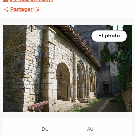
Ajouter aux favoris
Partager
+1 photo
Ouverture et coordonnées
DU
AU