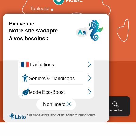
FIGEAC
Toulouse
Comment venir ?
Mentions légales
Politique de Protection des données
Consentement
CGV
Accessibilité : non conforme
Menu
Agenda
Rechercher
Billetterie
Réservation
ACCUEIL