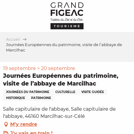
Aller
au
contenu
principal
Accueil
Journées Européennes du patrimoine, visite de l’abbaye de
Marcilhac
19 septembre > 20 septembre
Journées Européennes du patrimoine,
visite de l’abbaye de Marcilhac
JOURNÉES DU PATRIMOINE
CULTURELLE
VISITE GUIDÉE
HISTORIQUE
PATRIMOINE
Salle capitulaire de l'abbaye, Salle capitulaire de
l'abbaye, 46160 Marcilhac-sur-Célé
M'y rendre
J'y vais en train !