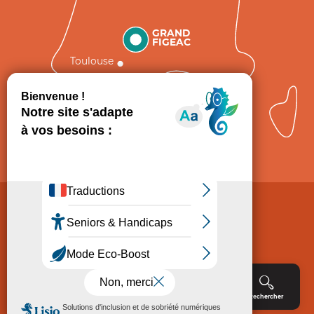
GRAND
FIGEAC
Toulouse
Comment venir ?
Mentions légales
Politique de Protection des données
Consentement
CGV
Accessibilité : non conforme
Menu
Agenda
Rechercher
Billetterie
Réservation