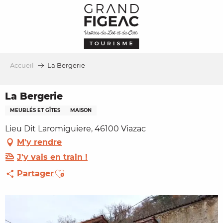
Aller
au
contenu
principal
Accueil
La Bergerie
La Bergerie
MEUBLÉS ET GÎTES
MAISON
Lieu Dit Laromiguiere, 46100 Viazac
M'y rendre
J'y vais en train !
Ajouter aux favoris
Partager