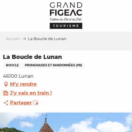
Aller
au
contenu
principal
Accueil
La Boucle de Lunan
La Boucle de Lunan
BOUCLE
PROMENADES ET RANDONNÉES (PR)
46100 Lunan
M'y rendre
J'y vais en train !
Ajouter aux favoris
Partager