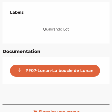
Offres de prestations
Labels
Labels
Qualirando Lot
Documentation
PF07-Lunan-La boucle de Lunan
Signaler une erreur