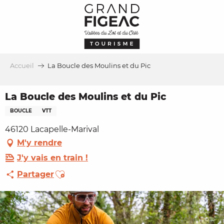
Aller
au
contenu
principal
Accueil
La Boucle des Moulins et du Pic
La Boucle des Moulins et du Pic
BOUCLE
VTT
46120 Lacapelle-Marival
M'y rendre
J'y vais en train !
Ajouter aux favoris
Partager