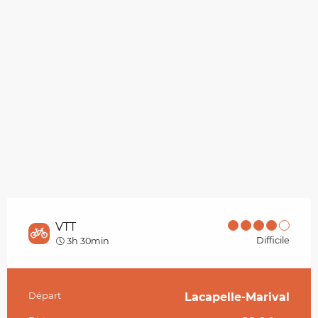
VTT
Difficile
3h 30min
Départ
Lacapelle-Marival
Informations pratiques