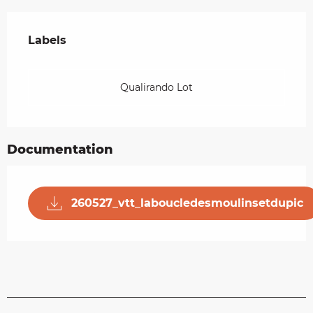
Offres de prestations
Labels
Labels
Qualirando Lot
Documentation
260527_vtt_laboucledesmoulinsetdupic