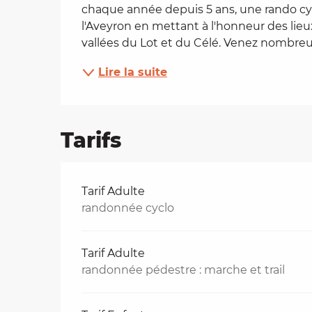
chaque année depuis 5 ans, une rando cycl
es
l'Aveyron en mettant à l'honneur des li
vallées du Lot et du Célé. Venez nombreux
t
Lire la suite
Tarifs
Tarifs 2026
Tarif Adulte
randonnée cyclo
Tarif Adulte
randonnée pédestre : marche et trail