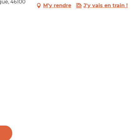
ue, 46100
M'y rendre
J'y vais en train !