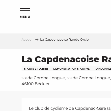
Aller
s
au
contenu
MENU
principal
Accueil
La Capdenacoise Rando Cyclo
le
La Capdenacoise R
SPORTS ET LOISIRS
DÉMONSTRATION SPORTIVE
RANDONNÉ
stade Combe Longue, stade Combe Longue,
46100 Béduer
Description
Le club de cyclisme de Capdenac-Gare (a