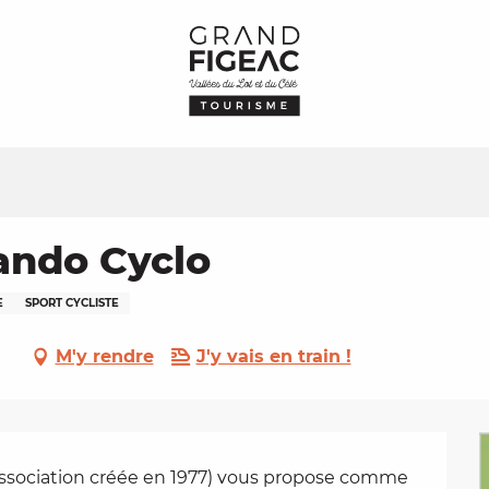
ando Cyclo
E
SPORT CYCLISTE
M'y rendre
J'y vais en train !
ssociation créée en 1977) vous propose comme 