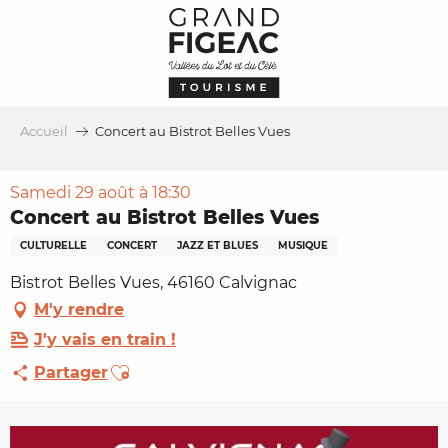
Aller
au
contenu
principal
Accueil
Concert au Bistrot Belles Vues
Samedi 29 août à 18:30
Concert au Bistrot Belles Vues
CULTURELLE
CONCERT
JAZZ ET BLUES
MUSIQUE
Bistrot Belles Vues, 46160 Calvignac
M'y rendre
J'y vais en train !
Ajouter aux favoris
Partager