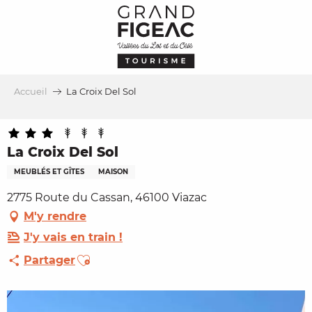
Aller
au
contenu
principal
Accueil
La Croix Del Sol
La Croix Del Sol
MEUBLÉS ET GÎTES
MAISON
2775 Route du Cassan, 46100 Viazac
M'y rendre
J'y vais en train !
Ajouter aux favoris
Partager