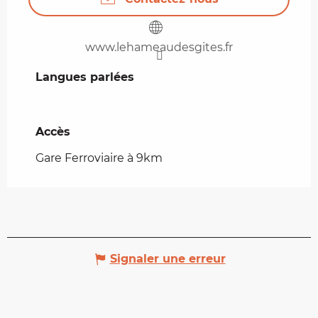
www.lehameaudesgites.fr
Langues parlées
Langues parlées
Accès
Accès
Gare Ferroviaire à 9km
Signaler une erreur