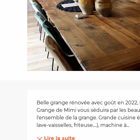
es
t
Description
Belle grange rénovée avec goût en 2022, si
Grange de Mimi vous séduira par les bea
l'ensemble de la grange. Grande cuisine équ
lave-vaisselles, friteuse....), machine à...
Lire la suite