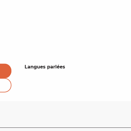
Langues parlées
Langues parlées