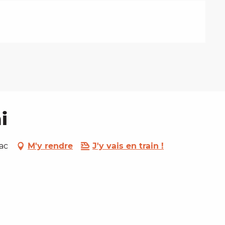
i
ac
M'y rendre
J'y vais en train !