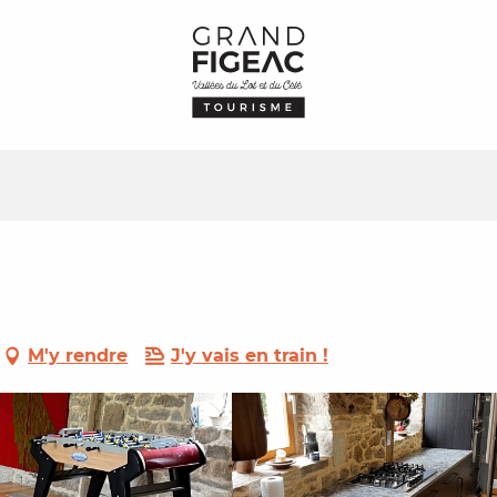
M'y rendre
J'y vais en train !