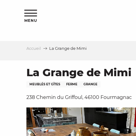
Aller
s
au
contenu
MENU
principal
Accueil
La Grange de Mimi
le
La Grange de Mimi
MEUBLÉS ET GÎTES
FERME
GRANGE
238 Chemin du Griffoul, 46100 Fourmagnac