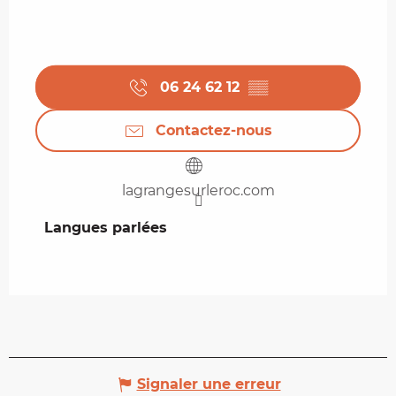
06 24 62 12
▒▒
Contactez-nous
lagrangesurleroc.com
Langues parlées
Langues parlées
Signaler une erreur