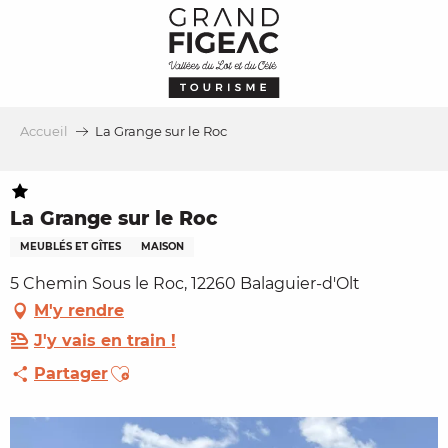
Aller
au
contenu
principal
Accueil
La Grange sur le Roc
La Grange sur le Roc
MEUBLÉS ET GÎTES
MAISON
5 Chemin Sous le Roc, 12260 Balaguier-d'Olt
M'y rendre
J'y vais en train !
Ajouter aux favoris
Partager