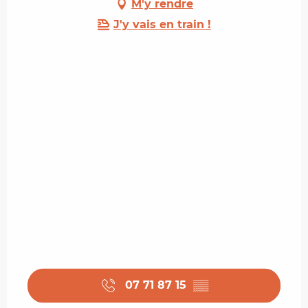
M'y rendre
J'y vais en train !
07 71 87 15
▒▒