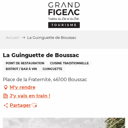
Aller
au
contenu
principal
Accueil
La Guinguette de Boussac
La Guinguette de Boussac
POINT DE RESTAURATION
CUISINE TRADITIONNELLE
BISTROT / BAR À VIN
GUINGUETTE
Place de la Fraternité, 46100 Boussac
M'y rendre
J'y vais en train !
Ajouter aux favoris
Partager