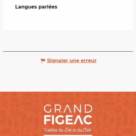
Langues parlées
Langues parlées
Signaler une erreur