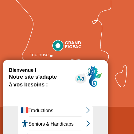
GRAND
FIGEAC
Toulouse
Comment venir ?
Mentions légales
Politique de Protection des données
Consentement