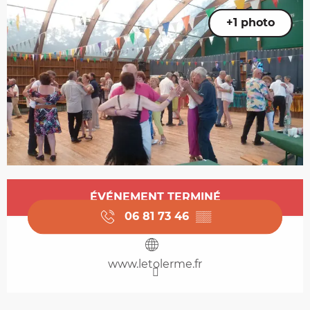
+1 photo
Ouverture et coordonnées
ÉVÉNEMENT TERMINÉ
06 81 73 46
▒▒
www.letolerme.fr