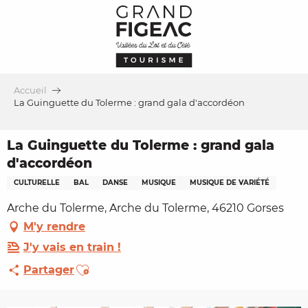
Aller
au
contenu
principal
Accueil
La Guinguette du Tolerme : grand gala d'accordéon
La Guinguette du Tolerme : grand gala
d'accordéon
CULTURELLE
BAL
DANSE
MUSIQUE
MUSIQUE DE VARIÉTÉ
Arche du Tolerme, Arche du Tolerme, 46210 Gorses
M'y rendre
J'y vais en train !
Ajouter aux favoris
Partager