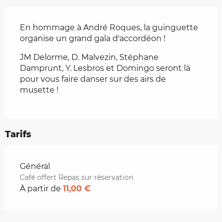
Description
En hommage à André Roques, la guinguette 
organise un grand gala d'accordéon !
JM Delorme, D. Malvezin, Stéphane 
Damprunt, Y. Lesbros et Domingo seront là 
pour vous faire danser sur des airs de 
musette !
Tarifs
Tarifs 2026
Général
Café offert Repas sur réservation
À partir de
11,00 €