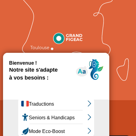
GRAND
FIGEAC
Toulouse
Comment venir ?
Mentions légales
Politique de Protection des données
Consentement
CGV
Accessibilité : non conforme