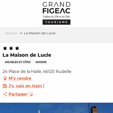
Aller
au
contenu
principal
Accueil
La Maison de Lucie
La Maison de Lucie
MEUBLÉS ET GÎTES
MAISON
24 Place de la Halle, 46120 Rudelle
M'y rendre
J'y vais en train !
Ajouter aux favoris
Partager