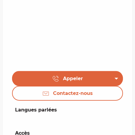
Appeler
Contactez-nous
Langues parlées
Langues parlées
Accès
Accès