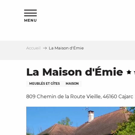
Aller
s
au
contenu
MENU
principal
Accueil
La Maison d'Émie
le
La Maison d'Émie
MEUBLÉS ET GÎTES
MAISON
809 Chemin de la Route Vieille, 46160 Cajarc