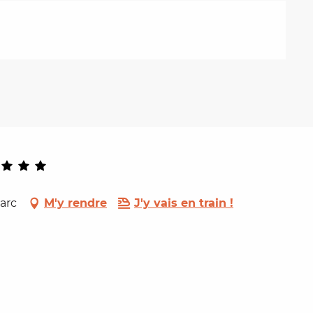
arc
M'y rendre
J'y vais en train !