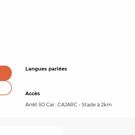
Langues parlées
Langues parlées
Accès
Accès
Arrêt liO Car : CAJARC - Stade à 2km