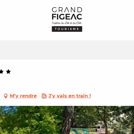
M'y rendre
J'y vais en train !