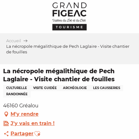
Aller
au
contenu
principal
Accueil
La nécropole mégalithique de Pech Laglaire - Visite chantier
de fouilles
La nécropole mégalithique de Pech
Laglaire - Visite chantier de fouilles
CULTURELLE
VISITE GUIDÉE
ARCHÉOLOGIE
LES CAUSSERIES
RANDONNÉE
46160 Gréalou
M'y rendre
J'y vais en train !
Ajouter aux favoris
Partager