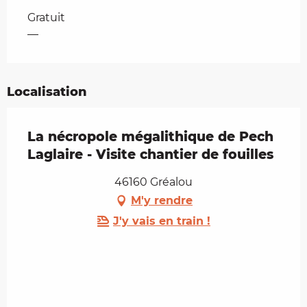
Tarifs 2026
Gratuit
—
Localisation
La nécropole mégalithique de Pech
Laglaire - Visite chantier de fouilles
46160 Gréalou
M'y rendre
J'y vais en train !