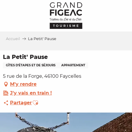
Aller
au
contenu
principal
Accueil
La Petit' Pause
La Petit' Pause
GÎTES D'ÉTAPES ET DE SÉJOURS
APPARTEMENT
5 rue de la Forge, 46100 Faycelles
M'y rendre
J'y vais en train !
Ajouter aux favoris
Partager