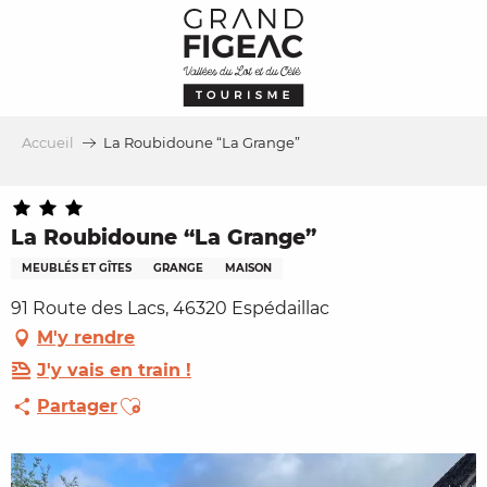
Aller
au
contenu
principal
Accueil
La Roubidoune “La Grange”
La Roubidoune “La Grange”
MEUBLÉS ET GÎTES
GRANGE
MAISON
91 Route des Lacs, 46320 Espédaillac
M'y rendre
J'y vais en train !
Ajouter aux favoris
Partager