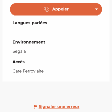
Appeler
Langues parlées
Langues parlées
Environnement
Environnement
Ségala
Accès
Accès
Gare Ferroviaire
Signaler une erreur