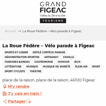
Aller
au
contenu
principal
Accueil
La Roue Fédère – Vélo parade à Figeac
La Roue Fédère – Vélo parade à Figeac
SPORTS ET LOISIRS
DÉFILÉ CORTÈGE PARADE
DÉMONSTRATION SPORTIVE
ARTISANAT
FAMILLE
FANFARES BANDAS
GASTRONOMIE
HUMOUR
JEUX
LITTÉRATURE
MUSIQUE
MUSIQUE DE VARIÉTÉ
PLEIN AIR
SPORT
SPORT CYCLISTE
THÉÂTRE
place de la raison, place de la raison, 46100 Figeac
M'y rendre
J'y vais en train !
Ajouter aux favoris
Partager