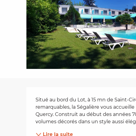
es
t
Description
Situé au bord du Lot, à 15 mn de Saint-C
remarquables, la Ségalière vous accueill
Quercy. Construit au début des années 70
volumes décorés dans un style aussi éléga
Lire la suite