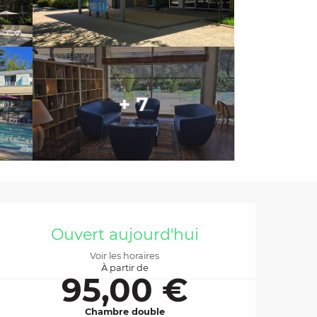
+ 7
Ouverture et coordo
Ouvert aujourd'hui
Voir les horaires
À partir de
95,00 €
Chambre double