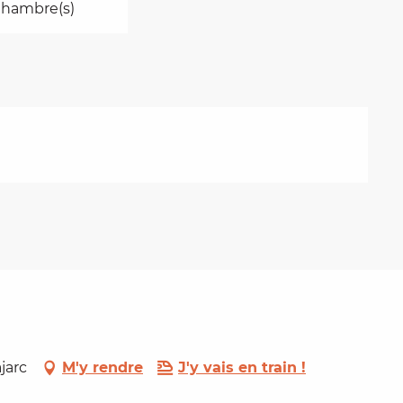
Chambre(s)
jarc
M'y rendre
J'y vais en train !