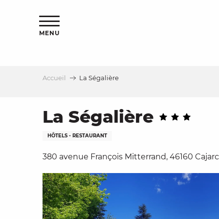
Aller
s
au
contenu
MENU
principal
Accueil
La Ségalière
le
La Ségalière
HÔTELS - RESTAURANT
380 avenue François Mitterrand, 46160 Cajarc