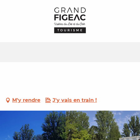
M'y rendre
J'y vais en train !