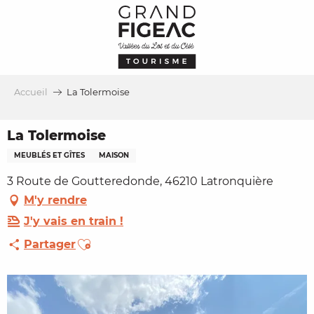
Aller
au
contenu
principal
Accueil
La Tolermoise
La Tolermoise
MEUBLÉS ET GÎTES
MAISON
3 Route de Goutteredonde, 46210 Latronquière
M'y rendre
J'y vais en train !
Ajouter aux favoris
Partager