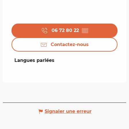
06 72 80 22
▒▒
Contactez-nous
Langues parlées
Langues parlées
Signaler une erreur