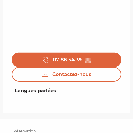
07 86 54 39
▒▒
Contactez-nous
Langues parlées
Langues parlées
Réservation