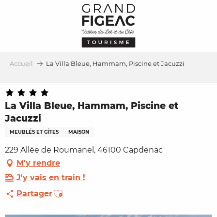
Aller
au
contenu
principal
Accueil
La Villa Bleue, Hammam, Piscine et Jacuzzi
La Villa Bleue, Hammam, Piscine et
Jacuzzi
MEUBLÉS ET GÎTES
MAISON
229 Allée de Roumanel, 46100 Capdenac
M'y rendre
J'y vais en train !
Ajouter aux favoris
Partager