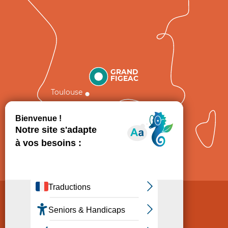
GRAND
FIGEAC
Toulouse
Comment venir ?
Mentions légales
Politique de Protection des données
Consentement
CGV