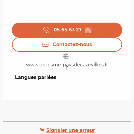
05 65 63 27
▒▒
Contactez-nous
www.tourisme-paysdecazevillois.fr
Langues parlées
Langues parlées
Signaler une erreur