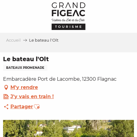
Aller
au
contenu
principal
Accueil
Le bateau l'Olt
Le bateau l'Olt
BATEAUX PROMENADE
Embarcadère Port de Lacombe, 12300 Flagnac
M'y rendre
J'y vais en train !
Ajouter aux favoris
Partager