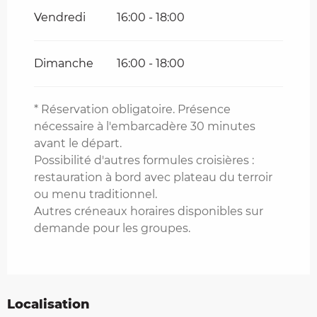
Du
2 mai 2026
au
31 mai 2026
Vendredi
16:00 - 18:00
Jusqu'au
25 août 2026
Dimanche
16:00 - 18:00
Du
1 septembre 2026
au
30
septembre 2026
* Réservation obligatoire. Présence
Du
1 octobre 2026
au
15 octobre
nécessaire à l'embarcadère 30 minutes
2026
avant le départ.
Possibilité d'autres formules croisières :
restauration à bord avec plateau du terroir
ou menu traditionnel.
Autres créneaux horaires disponibles sur
demande pour les groupes.
Localisation